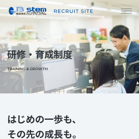
ハ
リ
マ
ビ
研修・育成制度
ス
テ
ム
を
TRAINING & GROWTH
知
る
01
ハ
リ
はじめの一歩も、
マ
の
想
その先の成長も。
い