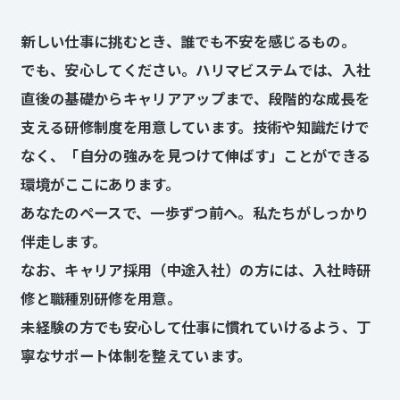
02
新しい仕事に挑むとき、誰でも不安を感じるもの。
ハ
リ
でも、安心してください。ハリマビステムでは、入社
マ
の
直後の基礎からキャリアアップまで、段階的な成長を
事
業
支える研修制度を用意しています。技術や知識だけで
なく、「自分の強みを見つけて伸ばす」ことができる
03
環境がここにあります。
会
社
あなたのペースで、一歩ずつ前へ。私たちがしっかり
を
知
伴走します。
る
なお、キャリア採用（中途入社）の方には、入社時研
修と職種別研修を用意。
設
備
未経験の方でも安心して仕事に慣れていけるよう、丁
エ
ン
寧なサポート体制を整えています。
ジ
ニ