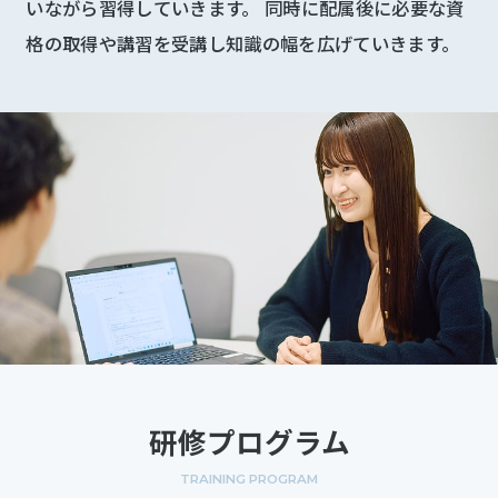
いながら習得していきます。 同時に配属後に必要な資
新
格の取得や講習を受講し知識の幅を広げていきます。
卒
採
用
の
応
募
は
こ
ち
ら
中
途
研修プログラム
採
用
TRAINING PROGRAM