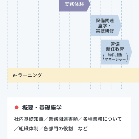
ら
（清
掃・
設
備・
警
備
ほ
か）