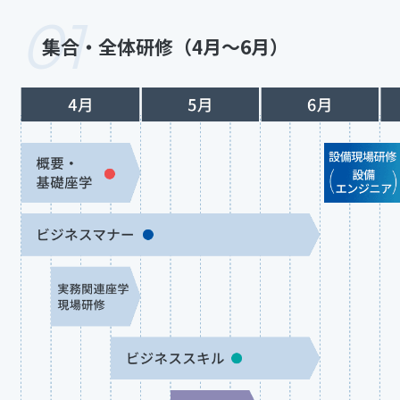
の
01
応
集合・全体研修（4月〜6月）
募
は
こ
ち
ら
専
門
職
採
用
は
こ
ち