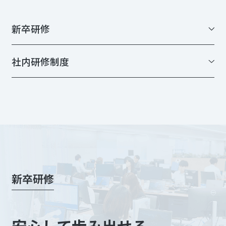
ア
特
設
新卒研修
ペ
ー
ジ
社内研修制度
ハ
リ
マ
で
働
く
人々
働
く
新卒研修
環
境