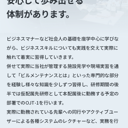
安心して歩み出せる
福
利
厚
体制があります。
生
研
修・
ビジネスマナーなど社会人の基礎を座学中心に学びな
育
成
がら、ビジネススキルについても実践を交えて実際に
制
度
触れて着実に習得していきます。
併せて実際に当社が管理する施設見学や現場実習を通
よ
して「ビルメンテナンスとは」といった専門的な部分
く
を経験し様々な知識を少しずつ習得し、
研修期間の後
あ
る
半では仮配属先研修として本配属後に勤務する予定の
質
問
部署でのOJT-1を行います。
実際に勤務されている先輩への同行やアクティブユー
ザーによる各種システムのレクチャーなど、実務を行