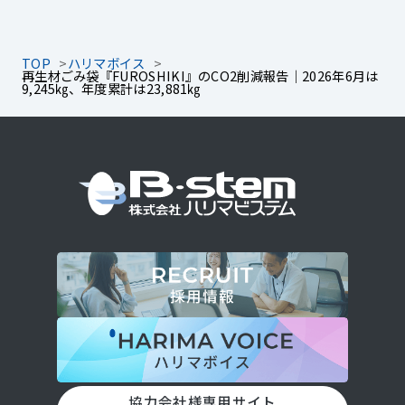
TOP
ハリマボイス
再生材ごみ袋『FUROSHIKI』のCO2削減報告｜2026年6月は
9,245㎏、年度累計は23,881㎏
協力会社様専用サイト