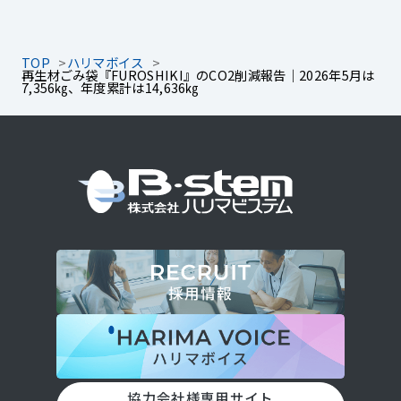
TOP
ハリマボイス
再生材ごみ袋『FUROSHIKI』のCO2削減報告｜2026年5月は
7,356㎏、年度累計は14,636㎏
協力会社様専用サイト